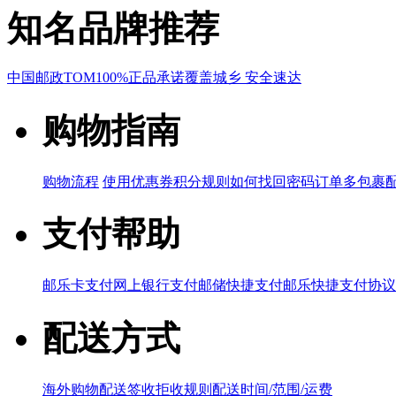
知名品牌推荐
中国邮政
TOM
100%正品承诺
覆盖城乡 安全速达
购物指南
购物流程
使用优惠券
积分规则
如何找回密码
订单多包裹
支付帮助
邮乐卡支付
网上银行支付
邮储快捷支付
邮乐快捷支付协议
配送方式
海外购物配送
签收拒收规则
配送时间/范围/运费