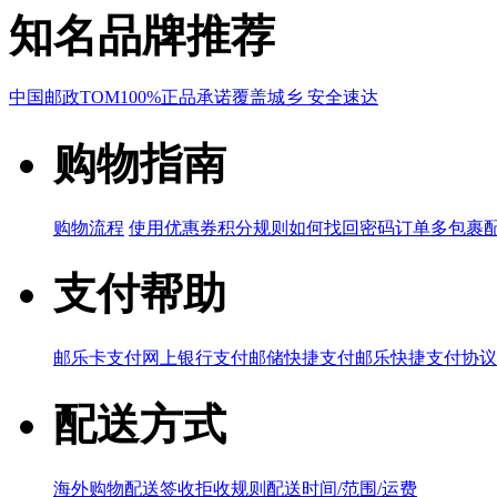
知名品牌推荐
中国邮政
TOM
100%正品承诺
覆盖城乡 安全速达
购物指南
购物流程
使用优惠券
积分规则
如何找回密码
订单多包裹
支付帮助
邮乐卡支付
网上银行支付
邮储快捷支付
邮乐快捷支付协议
配送方式
海外购物配送
签收拒收规则
配送时间/范围/运费