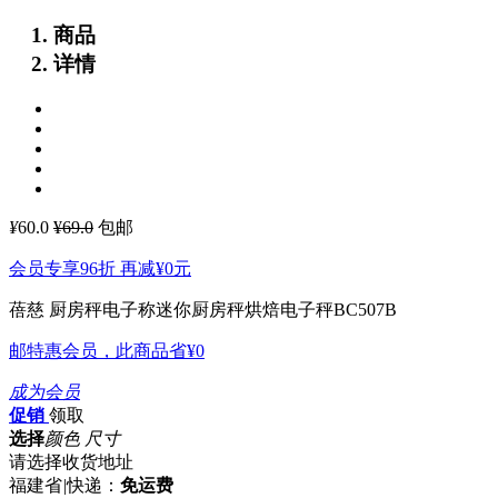
商品
详情
¥
60.0
¥69.0
包邮
会员专享96折 再减
¥0
元
蓓慈 厨房秤电子称迷你厨房秤烘焙电子秤BC507B
邮特惠会员，此商品省
¥0
成为会员
促销
领取
选择
颜色 尺寸
请选择收货地址
福建省
|
快递：
免运费