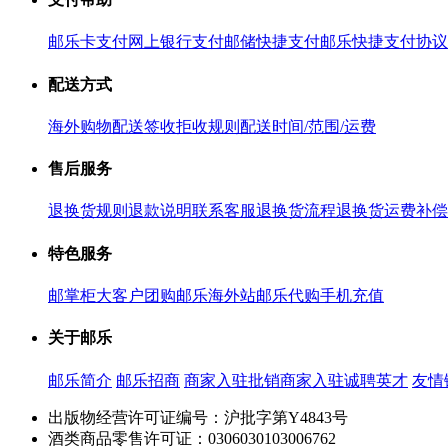
邮乐卡支付
网上银行支付
邮储快捷支付
邮乐快捷支付协议
配送方式
海外购物配送
签收拒收规则
配送时间/范围/运费
售后服务
退换货规则
退款说明
联系客服
退换货流程
退换货运费补偿
特色服务
邮掌柜
大客户团购
邮乐海外站
邮乐代购
手机充值
关于邮乐
邮乐简介
邮乐招商
商家入驻
批销商家入驻
诚聘英才
友情
出版物经营许可证编号：沪批字第Y4843号
酒类商品零售许可证：0306030103006762