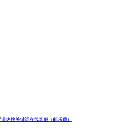
配送
热搜关键词
在线客服（邮乐通）