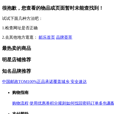
很抱歉，您查看的物品或页面暂时未能查找到！
试试下面几种方法吧：
1.检查网址是否正确
2.去其他地方逛逛：
邮乐首页
品牌荟萃
最热卖的商品
明星店铺推荐
知名品牌推荐
中国邮政
TOM
100%正品承诺
覆盖城乡 安全速达
购物指南
购物流程
使用优惠券
积分规则
如何找回密码
订单多包裹
支付帮助