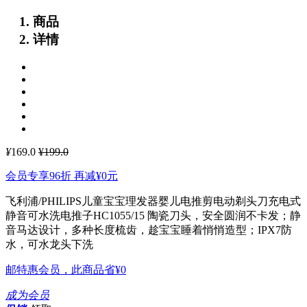
商品
详情
¥
169.0
¥199.0
会员专享96折 再减
¥0
元
飞利浦/PHILIPS儿童宝宝理发器婴儿电推剪电动剃头刀充电式
静音可水洗电推子HC1055/15
陶瓷刀头，安全圆润不卡发；静
音马达设计，多种长度梳齿，趁宝宝睡着悄悄造型；IPX7防
水，可水龙头下洗
邮特惠会员，此商品省
¥0
成为会员