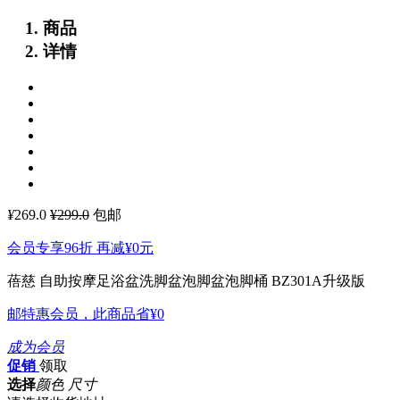
商品
详情
¥
269.0
¥299.0
包邮
会员专享96折 再减
¥0
元
蓓慈 自助按摩足浴盆洗脚盆泡脚盆泡脚桶 BZ301A升级版
邮特惠会员，此商品省
¥0
成为会员
促销
领取
选择
颜色 尺寸