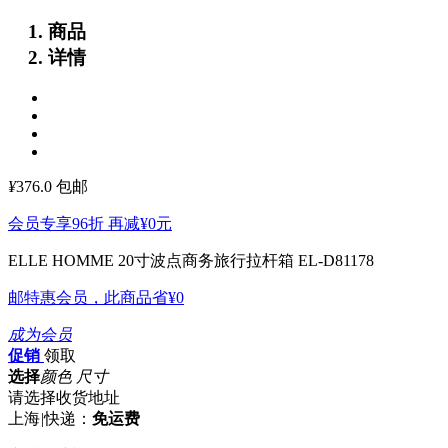
商品
详情
¥
376.0
包邮
会员专享96折 再减
¥0
元
ELLE HOMME 20寸波点商务旅行拉杆箱 EL-D81178
邮特惠会员，此商品省
¥0
成为会员
促销
领取
选择
颜色 尺寸
请选择收货地址
上海
|
快递：
免运费