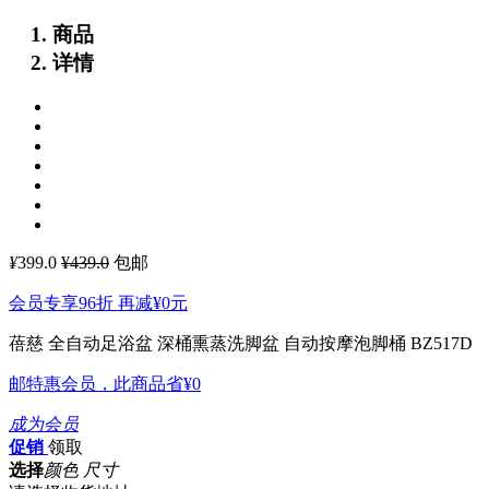
商品
详情
¥
399.0
¥439.0
包邮
会员专享96折 再减
¥0
元
蓓慈 全自动足浴盆 深桶熏蒸洗脚盆 自动按摩泡脚桶 BZ517D
邮特惠会员，此商品省
¥0
成为会员
促销
领取
选择
颜色 尺寸