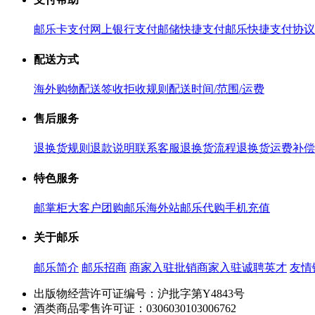
邮乐卡支付
网上银行支付
邮储快捷支付
邮乐快捷支付协议
配送方式
海外购物配送
签收拒收规则
配送时间/范围/运费
售后服务
退换货规则
退款说明
联系客服
退换货流程
退换货运费补偿
特色服务
邮掌柜
大客户团购
邮乐海外站
邮乐代购
手机充值
关于邮乐
邮乐简介
邮乐招商
商家入驻
批销商家入驻
诚聘英才
友情
出版物经营许可证编号：沪批字第Y4843号
酒类商品零售许可证：0306030103006762