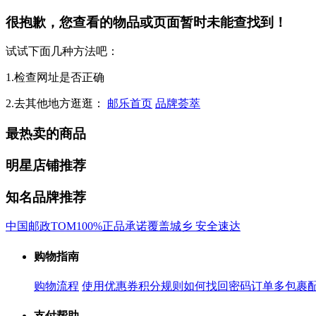
很抱歉，您查看的物品或页面暂时未能查找到！
试试下面几种方法吧：
1.检查网址是否正确
2.去其他地方逛逛：
邮乐首页
品牌荟萃
最热卖的商品
明星店铺推荐
知名品牌推荐
中国邮政
TOM
100%正品承诺
覆盖城乡 安全速达
购物指南
购物流程
使用优惠券
积分规则
如何找回密码
订单多包裹
支付帮助