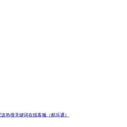
配送
热搜关键词
在线客服（邮乐通）