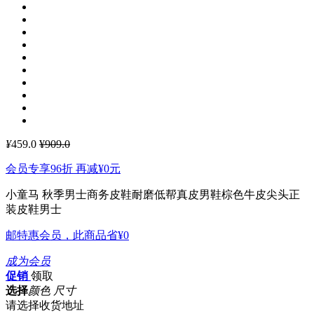
¥
459.0
¥909.0
会员专享96折 再减
¥0
元
小童马 秋季男士商务皮鞋耐磨低帮真皮男鞋棕色牛皮尖头正
装皮鞋男士
邮特惠会员，此商品省
¥0
成为会员
促销
领取
选择
颜色 尺寸
请选择收货地址