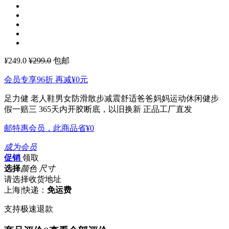
¥
249.0
¥299.0
包邮
会员专享96折 再减
¥0
元
足力健 老人鞋男女防滑散步减震舒适爸爸妈妈运动休闲健步
假一赔三 365天内开胶断底，以旧换新 正品工厂直发
邮特惠会员，此商品省
¥0
成为会员
促销
领取
选择
颜色 尺寸
请选择收货地址
上海
|
快递：
免运费
支持极速退款