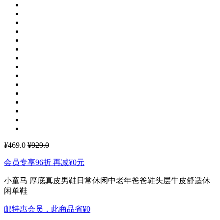
¥
469.0
¥929.0
会员专享96折 再减
¥0
元
小童马 厚底真皮男鞋日常休闲中老年爸爸鞋头层牛皮舒适休
闲单鞋
邮特惠会员，此商品省
¥0