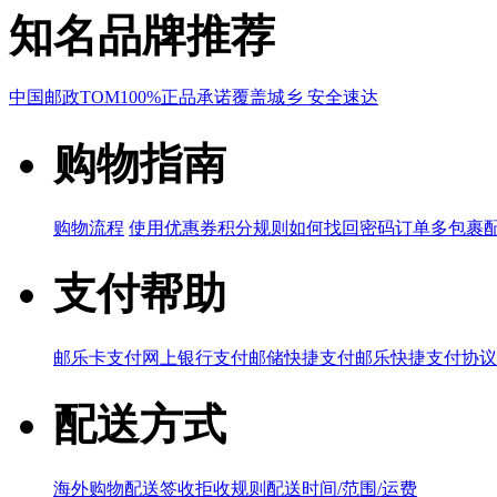
知名品牌推荐
中国邮政
TOM
100%正品承诺
覆盖城乡 安全速达
购物指南
购物流程
使用优惠券
积分规则
如何找回密码
订单多包裹
支付帮助
邮乐卡支付
网上银行支付
邮储快捷支付
邮乐快捷支付协议
配送方式
海外购物配送
签收拒收规则
配送时间/范围/运费