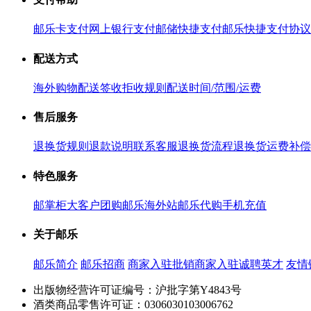
邮乐卡支付
网上银行支付
邮储快捷支付
邮乐快捷支付协议
配送方式
海外购物配送
签收拒收规则
配送时间/范围/运费
售后服务
退换货规则
退款说明
联系客服
退换货流程
退换货运费补偿
特色服务
邮掌柜
大客户团购
邮乐海外站
邮乐代购
手机充值
关于邮乐
邮乐简介
邮乐招商
商家入驻
批销商家入驻
诚聘英才
友情
出版物经营许可证编号：沪批字第Y4843号
酒类商品零售许可证：0306030103006762