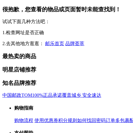
很抱歉，您查看的物品或页面暂时未能查找到！
试试下面几种方法吧：
1.检查网址是否正确
2.去其他地方逛逛：
邮乐首页
品牌荟萃
最热卖的商品
明星店铺推荐
知名品牌推荐
中国邮政
TOM
100%正品承诺
覆盖城乡 安全速达
购物指南
购物流程
使用优惠券
积分规则
如何找回密码
订单多包裹
支付帮助