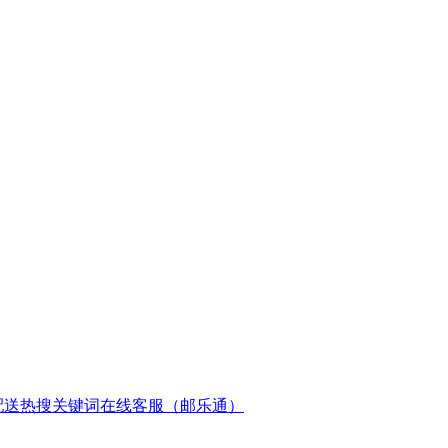
配送
热搜关键词
在线客服（邮乐通）