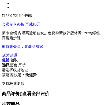
¥
158.0
¥216.0
包邮
会员专享96折 再减
¥0
元
莱卡金顿 内增高运动鞋女拼色夏季新款韩版休闲ulzzang学生
百搭跑步鞋
邮特惠会员，此商品省
¥0
成为会员
促销
领取
选择
颜色 尺寸
请选择收货地址
福建省
|
快递：
免运费
支持极速退款
商品评价(
)
查看全部评价
推荐商品