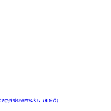
配送
热搜关键词
在线客服（邮乐通）