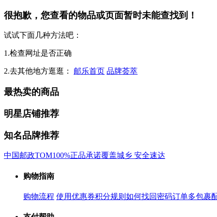
很抱歉，您查看的物品或页面暂时未能查找到！
试试下面几种方法吧：
1.检查网址是否正确
2.去其他地方逛逛：
邮乐首页
品牌荟萃
最热卖的商品
明星店铺推荐
知名品牌推荐
中国邮政
TOM
100%正品承诺
覆盖城乡 安全速达
购物指南
购物流程
使用优惠券
积分规则
如何找回密码
订单多包裹
支付帮助