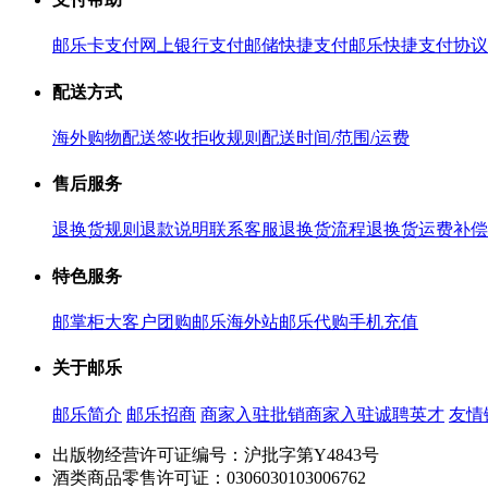
邮乐卡支付
网上银行支付
邮储快捷支付
邮乐快捷支付协议
配送方式
海外购物配送
签收拒收规则
配送时间/范围/运费
售后服务
退换货规则
退款说明
联系客服
退换货流程
退换货运费补偿
特色服务
邮掌柜
大客户团购
邮乐海外站
邮乐代购
手机充值
关于邮乐
邮乐简介
邮乐招商
商家入驻
批销商家入驻
诚聘英才
友情
出版物经营许可证编号：沪批字第Y4843号
酒类商品零售许可证：0306030103006762