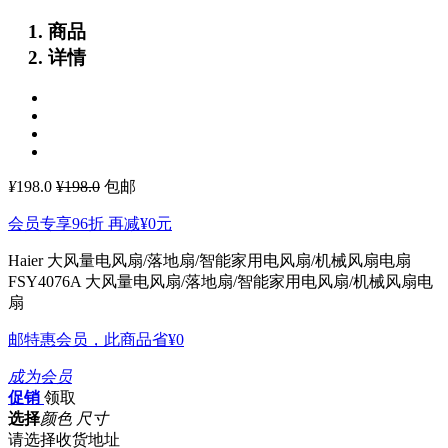
商品
详情
¥
198.0
¥198.0
包邮
会员专享96折 再减
¥0
元
Haier 大风量电风扇/落地扇/智能家用电风扇/机械风扇电扇
FSY4076A
大风量电风扇/落地扇/智能家用电风扇/机械风扇电
扇
邮特惠会员，此商品省
¥0
成为会员
促销
领取
选择
颜色 尺寸
请选择收货地址