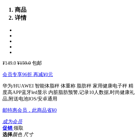
商品
详情
¥
149.0
¥159.0
包邮
会员专享96折 再减
¥0
元
华为/HUAWEI 智能体脂秤 体重称 脂肪秤 家用健康电子秤 精
度高APP蓝牙led显示
内脏脂肪预警,记录10人数据,时尚健康礼
品,附送电池IOS/安卓通用
邮特惠会员，此商品省
¥0
成为会员
促销
领取
选择
颜色 尺寸