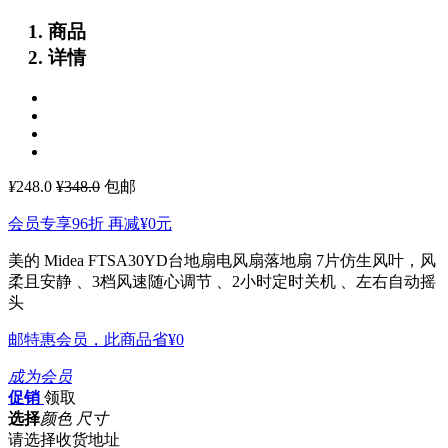
商品
详情
¥
248.0
¥348.0
包邮
会员专享96折 再减
¥0
元
美的 Midea FTSA30YD台地扇电风扇落地扇
7片仿生风叶，风
柔且安静 、3档风速随心调节 、2小时定时关机 、左右自动摇
头
邮特惠会员，此商品省
¥0
成为会员
促销
领取
选择
颜色 尺寸
请选择收货地址