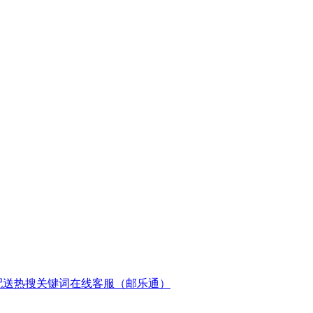
配送
热搜关键词
在线客服（邮乐通）