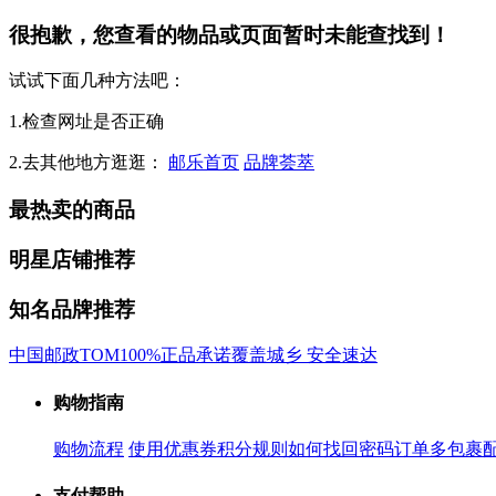
很抱歉，您查看的物品或页面暂时未能查找到！
试试下面几种方法吧：
1.检查网址是否正确
2.去其他地方逛逛：
邮乐首页
品牌荟萃
最热卖的商品
明星店铺推荐
知名品牌推荐
中国邮政
TOM
100%正品承诺
覆盖城乡 安全速达
购物指南
购物流程
使用优惠券
积分规则
如何找回密码
订单多包裹
支付帮助