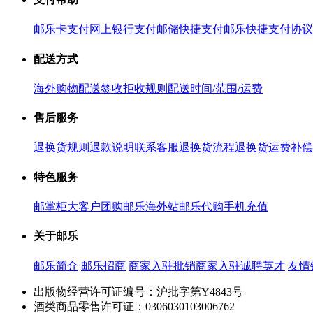
邮乐卡支付
网上银行支付
邮储快捷支付
邮乐快捷支付协议
配送方式
海外购物配送
签收拒收规则
配送时间/范围/运费
售后服务
退换货规则
退款说明
联系客服
退换货流程
退换货运费补偿
特色服务
邮掌柜
大客户团购
邮乐海外站
邮乐代购
手机充值
关于邮乐
邮乐简介
邮乐招商
商家入驻
批销商家入驻
诚聘英才
友情
出版物经营许可证编号：沪批字第Y4843号
酒类商品零售许可证：0306030103006762