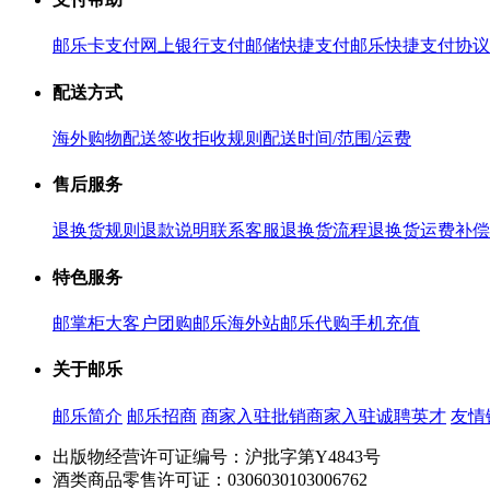
邮乐卡支付
网上银行支付
邮储快捷支付
邮乐快捷支付协议
配送方式
海外购物配送
签收拒收规则
配送时间/范围/运费
售后服务
退换货规则
退款说明
联系客服
退换货流程
退换货运费补偿
特色服务
邮掌柜
大客户团购
邮乐海外站
邮乐代购
手机充值
关于邮乐
邮乐简介
邮乐招商
商家入驻
批销商家入驻
诚聘英才
友情
出版物经营许可证编号：沪批字第Y4843号
酒类商品零售许可证：0306030103006762