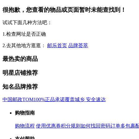
很抱歉，您查看的物品或页面暂时未能查找到！
试试下面几种方法吧：
1.检查网址是否正确
2.去其他地方逛逛：
邮乐首页
品牌荟萃
最热卖的商品
明星店铺推荐
知名品牌推荐
中国邮政
TOM
100%正品承诺
覆盖城乡 安全速达
购物指南
购物流程
使用优惠券
积分规则
如何找回密码
订单多包裹
支付帮助