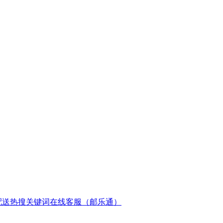
配送
热搜关键词
在线客服（邮乐通）