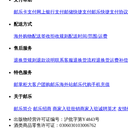
邮乐卡支付
网上银行支付
邮储快捷支付
邮乐快捷支付协议
配送方式
海外购物配送
签收拒收规则
配送时间/范围/运费
售后服务
退换货规则
退款说明
联系客服
退换货流程
退换货运费补偿
特色服务
邮掌柜
大客户团购
邮乐海外站
邮乐代购
手机充值
关于邮乐
邮乐简介
邮乐招商
商家入驻
批销商家入驻
诚聘英才
友情
出版物经营许可证编号：沪批字第Y4843号
酒类商品零售许可证：0306030103006762