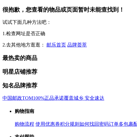
很抱歉，您查看的物品或页面暂时未能查找到！
试试下面几种方法吧：
1.检查网址是否正确
2.去其他地方逛逛：
邮乐首页
品牌荟萃
最热卖的商品
明星店铺推荐
知名品牌推荐
中国邮政
TOM
100%正品承诺
覆盖城乡 安全速达
购物指南
购物流程
使用优惠券
积分规则
如何找回密码
订单多包裹
支付帮助