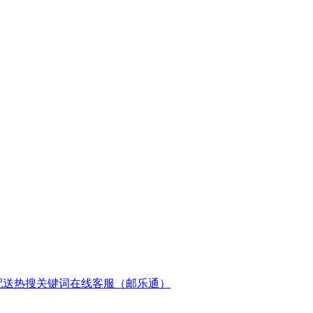
配送
热搜关键词
在线客服（邮乐通）