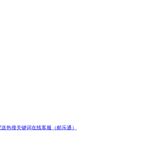
配送
热搜关键词
在线客服（邮乐通）