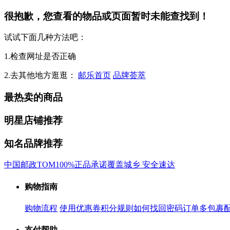
很抱歉，您查看的物品或页面暂时未能查找到！
试试下面几种方法吧：
1.检查网址是否正确
2.去其他地方逛逛：
邮乐首页
品牌荟萃
最热卖的商品
明星店铺推荐
知名品牌推荐
中国邮政
TOM
100%正品承诺
覆盖城乡 安全速达
购物指南
购物流程
使用优惠券
积分规则
如何找回密码
订单多包裹
支付帮助