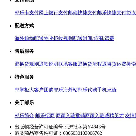
邮乐卡支付
网上银行支付
邮储快捷支付
邮乐快捷支付协议
配送方式
海外购物配送
签收拒收规则
配送时间/范围/运费
售后服务
退换货规则
退款说明
联系客服
退换货流程
退换货运费补偿
特色服务
邮掌柜
大客户团购
邮乐海外站
邮乐代购
手机充值
关于邮乐
邮乐简介
邮乐招商
商家入驻
批销商家入驻
诚聘英才
友情
出版物经营许可证编号：沪批字第Y4843号
酒类商品零售许可证：0306030103006762