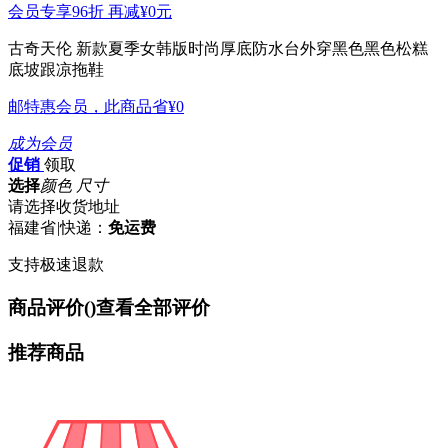
会员专享96折 再减
¥0
元
古奇天伦 新款夏季女韩版时尚厚底防水台外穿黑色黑色松糕
底坡跟凉拖鞋
邮特惠会员，此商品省
¥0
成为会员
促销
领取
选择
颜色 尺寸
请选择收货地址
福建省
|
快递：
免运费
支持极速退款
商品评价(
)
查看全部评价
推荐商品