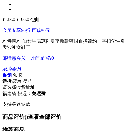
¥
138.0
¥196.0
包邮
会员专享96折 再减
¥0
元
雅诗莱雅 仙女平底凉鞋夏季新款韩国百搭简约一字扣学生夏
天沙滩女鞋子
邮特惠会员，此商品省
¥0
成为会员
促销
领取
选择
颜色 尺寸
请选择收货地址
福建省
|
快递：
免运费
支持极速退款
商品评价(
)
查看全部评价
推荐商品