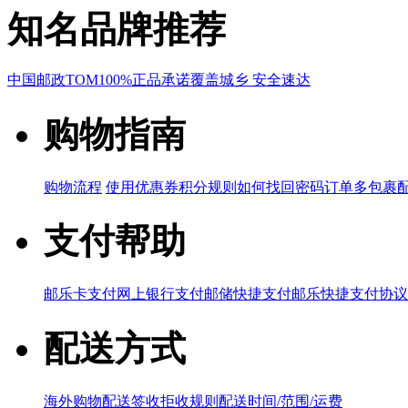
知名品牌推荐
中国邮政
TOM
100%正品承诺
覆盖城乡 安全速达
购物指南
购物流程
使用优惠券
积分规则
如何找回密码
订单多包裹
支付帮助
邮乐卡支付
网上银行支付
邮储快捷支付
邮乐快捷支付协议
配送方式
海外购物配送
签收拒收规则
配送时间/范围/运费