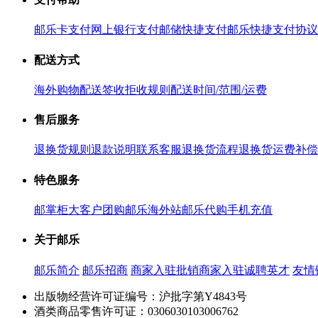
邮乐卡支付
网上银行支付
邮储快捷支付
邮乐快捷支付协议
配送方式
海外购物配送
签收拒收规则
配送时间/范围/运费
售后服务
退换货规则
退款说明
联系客服
退换货流程
退换货运费补偿
特色服务
邮掌柜
大客户团购
邮乐海外站
邮乐代购
手机充值
关于邮乐
邮乐简介
邮乐招商
商家入驻
批销商家入驻
诚聘英才
友情
出版物经营许可证编号：沪批字第Y4843号
酒类商品零售许可证：0306030103006762