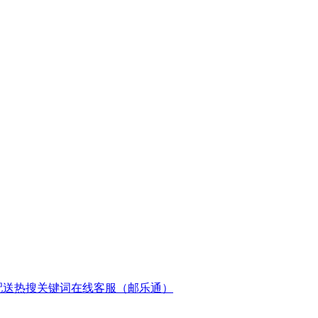
配送
热搜关键词
在线客服（邮乐通）