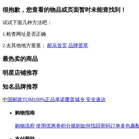
很抱歉，您查看的物品或页面暂时未能查找到！
试试下面几种方法吧：
1.检查网址是否正确
2.去其他地方逛逛：
邮乐首页
品牌荟萃
最热卖的商品
明星店铺推荐
知名品牌推荐
中国邮政
TOM
100%正品承诺
覆盖城乡 安全速达
购物指南
购物流程
使用优惠券
积分规则
如何找回密码
订单多包裹
支付帮助