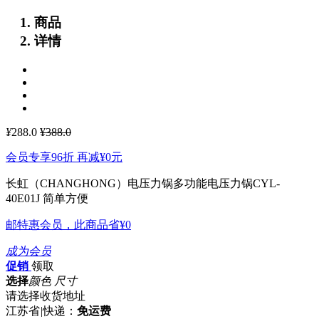
商品
详情
¥
288.0
¥388.0
会员专享96折 再减
¥0
元
长虹（CHANGHONG）电压力锅多功能电压力锅CYL-
40E01J
简单方便
邮特惠会员，此商品省
¥0
成为会员
促销
领取
选择
颜色 尺寸
请选择收货地址
江苏省
|
快递：
免运费