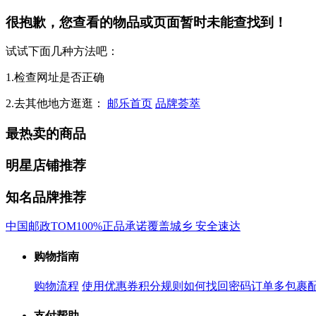
很抱歉，您查看的物品或页面暂时未能查找到！
试试下面几种方法吧：
1.检查网址是否正确
2.去其他地方逛逛：
邮乐首页
品牌荟萃
最热卖的商品
明星店铺推荐
知名品牌推荐
中国邮政
TOM
100%正品承诺
覆盖城乡 安全速达
购物指南
购物流程
使用优惠券
积分规则
如何找回密码
订单多包裹
支付帮助