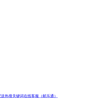
配送
热搜关键词
在线客服（邮乐通）