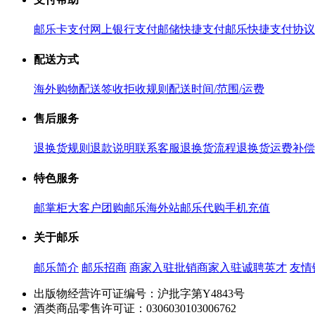
邮乐卡支付
网上银行支付
邮储快捷支付
邮乐快捷支付协议
配送方式
海外购物配送
签收拒收规则
配送时间/范围/运费
售后服务
退换货规则
退款说明
联系客服
退换货流程
退换货运费补偿
特色服务
邮掌柜
大客户团购
邮乐海外站
邮乐代购
手机充值
关于邮乐
邮乐简介
邮乐招商
商家入驻
批销商家入驻
诚聘英才
友情
出版物经营许可证编号：沪批字第Y4843号
酒类商品零售许可证：0306030103006762