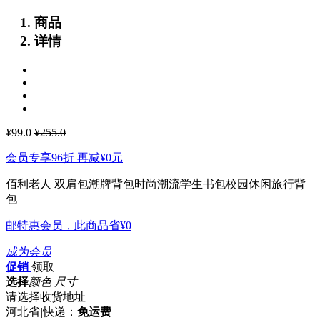
商品
详情
¥
99.0
¥255.0
会员专享96折 再减
¥0
元
佰利老人 双肩包潮牌背包时尚潮流学生书包校园休闲旅行背
包
邮特惠会员，此商品省
¥0
成为会员
促销
领取
选择
颜色 尺寸
请选择收货地址
河北省
|
快递：
免运费