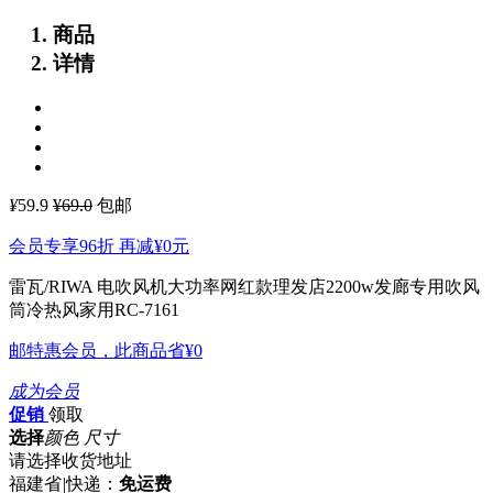
商品
详情
¥
59.9
¥69.0
包邮
会员专享96折 再减
¥0
元
雷瓦/RIWA 电吹风机大功率网红款理发店2200w发廊专用吹风
筒冷热风家用RC-7161
邮特惠会员，此商品省
¥0
成为会员
促销
领取
选择
颜色 尺寸
请选择收货地址
福建省
|
快递：
免运费