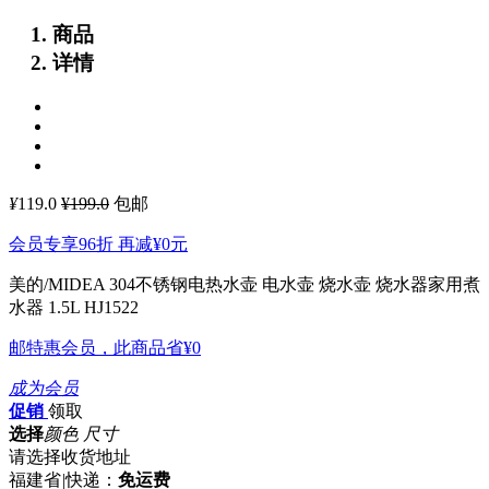
商品
详情
¥
119.0
¥199.0
包邮
会员专享96折 再减
¥0
元
美的/MIDEA 304不锈钢电热水壶 电水壶 烧水壶 烧水器家用煮
水器 1.5L HJ1522
邮特惠会员，此商品省
¥0
成为会员
促销
领取
选择
颜色 尺寸
请选择收货地址
福建省
|
快递：
免运费