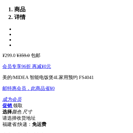
商品
详情
¥
299.0
¥359.0
包邮
会员专享96折 再减
¥0
元
美的/MIDEA 智能电饭煲4L家用预约 FS4041
邮特惠会员，此商品省
¥0
成为会员
促销
领取
选择
颜色 尺寸
请选择收货地址
福建省
|
快递：
免运费