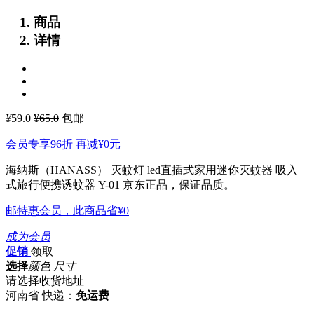
商品
详情
¥
59.0
¥65.0
包邮
会员专享96折 再减
¥0
元
海纳斯（HANASS） 灭蚊灯 led直插式家用迷你灭蚊器 吸入
式旅行便携诱蚊器 Y-01
京东正品，保证品质。
邮特惠会员，此商品省
¥0
成为会员
促销
领取
选择
颜色 尺寸
请选择收货地址
河南省
|
快递：
免运费