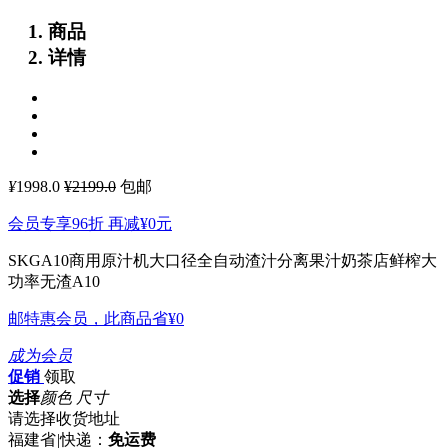
商品
详情
¥
1998.0
¥2199.0
包邮
会员专享96折 再减
¥0
元
SKGA10商用原汁机大口径全自动渣汁分离果汁奶茶店鲜榨大
功率无渣A10
邮特惠会员，此商品省
¥0
成为会员
促销
领取
选择
颜色 尺寸
请选择收货地址
福建省
|
快递：
免运费