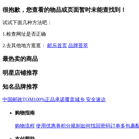
很抱歉，您查看的物品或页面暂时未能查找到！
试试下面几种方法吧：
1.检查网址是否正确
2.去其他地方逛逛：
邮乐首页
品牌荟萃
最热卖的商品
明星店铺推荐
知名品牌推荐
中国邮政
TOM
100%正品承诺
覆盖城乡 安全速达
购物指南
购物流程
使用优惠券
积分规则
如何找回密码
订单多包裹
支付帮助