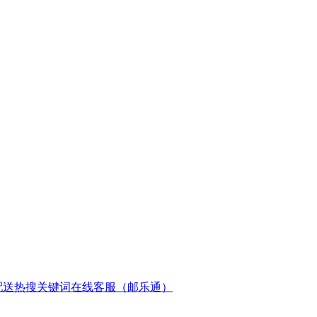
配送
热搜关键词
在线客服（邮乐通）