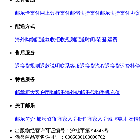
邮乐卡支付
网上银行支付
邮储快捷支付
邮乐快捷支付协议
配送方式
海外购物配送
签收拒收规则
配送时间/范围/运费
售后服务
退换货规则
退款说明
联系客服
退换货流程
退换货运费补偿
特色服务
邮掌柜
大客户团购
邮乐海外站
邮乐代购
手机充值
关于邮乐
邮乐简介
邮乐招商
商家入驻
批销商家入驻
诚聘英才
友情
出版物经营许可证编号：沪批字第Y4843号
酒类商品零售许可证：0306030103006762