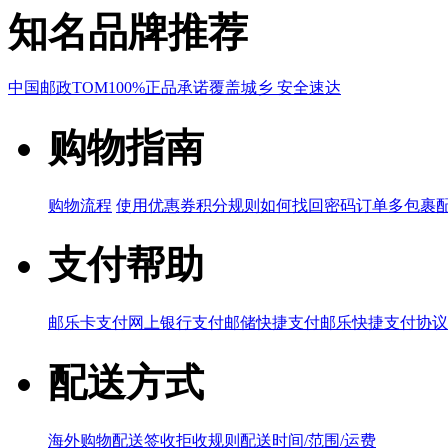
知名品牌推荐
中国邮政
TOM
100%正品承诺
覆盖城乡 安全速达
购物指南
购物流程
使用优惠券
积分规则
如何找回密码
订单多包裹
支付帮助
邮乐卡支付
网上银行支付
邮储快捷支付
邮乐快捷支付协议
配送方式
海外购物配送
签收拒收规则
配送时间/范围/运费