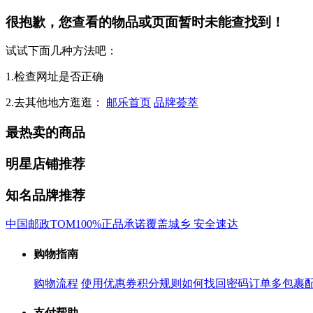
很抱歉，您查看的物品或页面暂时未能查找到！
试试下面几种方法吧：
1.检查网址是否正确
2.去其他地方逛逛：
邮乐首页
品牌荟萃
最热卖的商品
明星店铺推荐
知名品牌推荐
中国邮政
TOM
100%正品承诺
覆盖城乡 安全速达
购物指南
购物流程
使用优惠券
积分规则
如何找回密码
订单多包裹
支付帮助