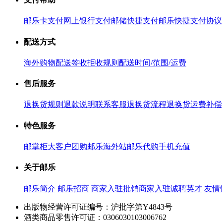
邮乐卡支付
网上银行支付
邮储快捷支付
邮乐快捷支付协议
配送方式
海外购物配送
签收拒收规则
配送时间/范围/运费
售后服务
退换货规则
退款说明
联系客服
退换货流程
退换货运费补偿
特色服务
邮掌柜
大客户团购
邮乐海外站
邮乐代购
手机充值
关于邮乐
邮乐简介
邮乐招商
商家入驻
批销商家入驻
诚聘英才
友情
出版物经营许可证编号：沪批字第Y4843号
酒类商品零售许可证：0306030103006762