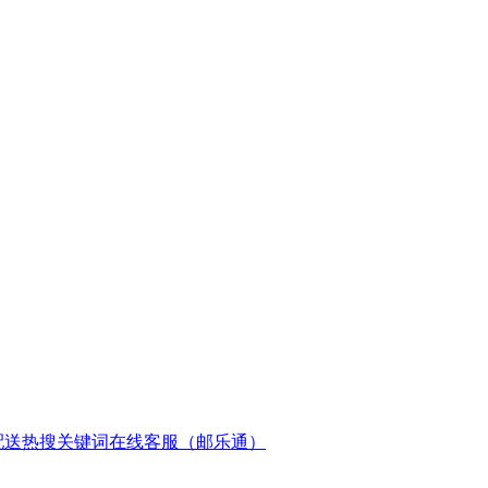
配送
热搜关键词
在线客服（邮乐通）