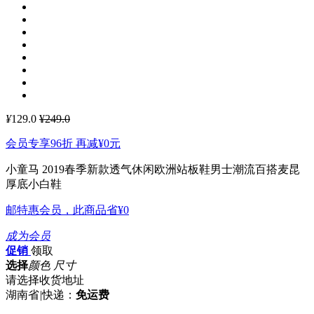
¥
129.0
¥249.0
会员专享96折 再减
¥0
元
小童马 2019春季新款透气休闲欧洲站板鞋男士潮流百搭麦昆
厚底小白鞋
邮特惠会员，此商品省
¥0
成为会员
促销
领取
选择
颜色 尺寸
请选择收货地址
湖南省
|
快递：
免运费