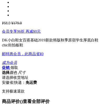
¥
68.0
¥179.0
会员专享96折 再减
¥0
元
DK小白鞋女百搭基础2019新款韩版秋季原宿学生厚底白鞋
chic街拍板鞋
邮特惠会员，此商品省
¥0
成为会员
促销
领取
选择
颜色 尺寸
请选择收货地址
安徽省
|
快递：
免运费
支持极速退款
商品评价(
)
查看全部评价