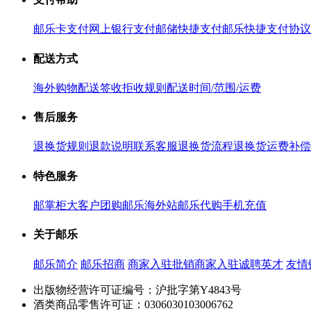
邮乐卡支付
网上银行支付
邮储快捷支付
邮乐快捷支付协议
配送方式
海外购物配送
签收拒收规则
配送时间/范围/运费
售后服务
退换货规则
退款说明
联系客服
退换货流程
退换货运费补偿
特色服务
邮掌柜
大客户团购
邮乐海外站
邮乐代购
手机充值
关于邮乐
邮乐简介
邮乐招商
商家入驻
批销商家入驻
诚聘英才
友情
出版物经营许可证编号：沪批字第Y4843号
酒类商品零售许可证：0306030103006762