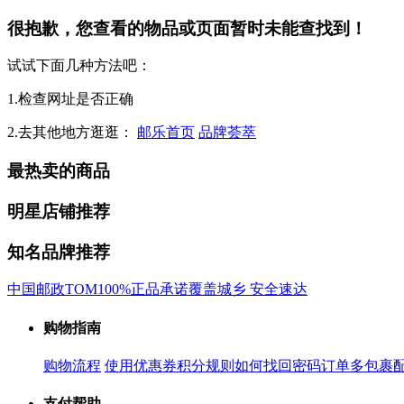
很抱歉，您查看的物品或页面暂时未能查找到！
试试下面几种方法吧：
1.检查网址是否正确
2.去其他地方逛逛：
邮乐首页
品牌荟萃
最热卖的商品
明星店铺推荐
知名品牌推荐
中国邮政
TOM
100%正品承诺
覆盖城乡 安全速达
购物指南
购物流程
使用优惠券
积分规则
如何找回密码
订单多包裹
支付帮助