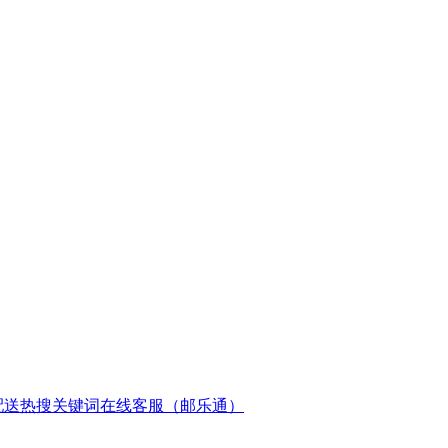
配送
热搜关键词
在线客服（邮乐通）