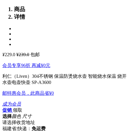
商品
详情
¥
229.0
¥239.0
包邮
会员专享96折 再减
¥0
元
利仁（Liven）304不锈钢 保温防烫烧水壶 智能烧水保温 烧开
水壶电壶快壶 SP-A3600
邮特惠会员，此商品省
¥0
成为会员
促销
领取
选择
颜色 尺寸
请选择收货地址
福建省
|
快递：
免运费