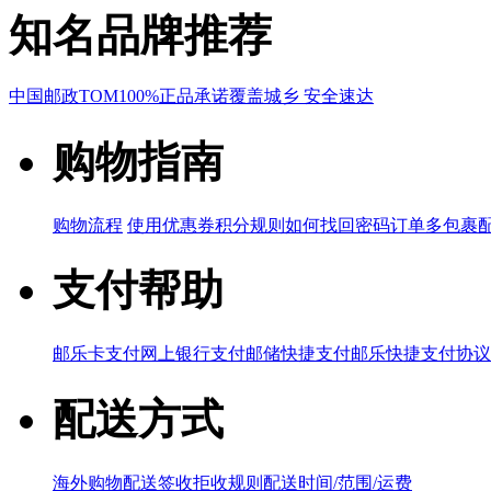
知名品牌推荐
中国邮政
TOM
100%正品承诺
覆盖城乡 安全速达
购物指南
购物流程
使用优惠券
积分规则
如何找回密码
订单多包裹
支付帮助
邮乐卡支付
网上银行支付
邮储快捷支付
邮乐快捷支付协议
配送方式
海外购物配送
签收拒收规则
配送时间/范围/运费