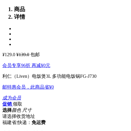
商品
详情
¥
129.0
¥139.0
包邮
会员专享96折 再减
¥0
元
利仁（Liven）电饭煲3L 多功能电饭锅FG-J730
邮特惠会员，此商品省
¥0
成为会员
促销
领取
选择
颜色 尺寸
请选择收货地址
福建省
|
快递：
免运费