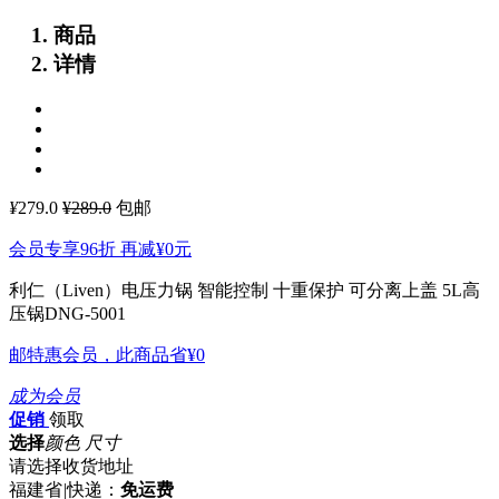
商品
详情
¥
279.0
¥289.0
包邮
会员专享96折 再减
¥0
元
利仁（Liven）电压力锅 智能控制 十重保护 可分离上盖 5L高
压锅DNG-5001
邮特惠会员，此商品省
¥0
成为会员
促销
领取
选择
颜色 尺寸
请选择收货地址
福建省
|
快递：
免运费