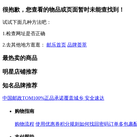
很抱歉，您查看的物品或页面暂时未能查找到！
试试下面几种方法吧：
1.检查网址是否正确
2.去其他地方逛逛：
邮乐首页
品牌荟萃
最热卖的商品
明星店铺推荐
知名品牌推荐
中国邮政
TOM
100%正品承诺
覆盖城乡 安全速达
购物指南
购物流程
使用优惠券
积分规则
如何找回密码
订单多包裹
支付帮助