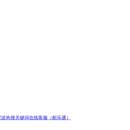
配送
热搜关键词
在线客服（邮乐通）