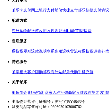
邮乐卡支付
网上银行支付
邮储快捷支付
邮乐快捷支付协议
配送方式
海外购物配送
签收拒收规则
配送时间/范围/运费
售后服务
退换货规则
退款说明
联系客服
退换货流程
退换货运费补偿
特色服务
邮掌柜
大客户团购
邮乐海外站
邮乐代购
手机充值
关于邮乐
邮乐简介
邮乐招商
商家入驻
批销商家入驻
诚聘英才
友情
出版物经营许可证编号：沪批字第Y4843号
酒类商品零售许可证：0306030103006762