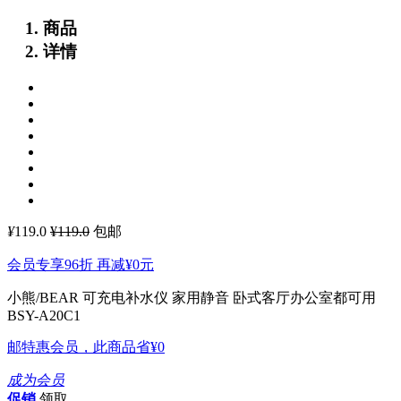
商品
详情
¥
119.0
¥119.0
包邮
会员专享96折 再减
¥0
元
小熊/BEAR 可充电补水仪 家用静音 卧式客厅办公室都可用
BSY-A20C1
邮特惠会员，此商品省
¥0
成为会员
促销
领取