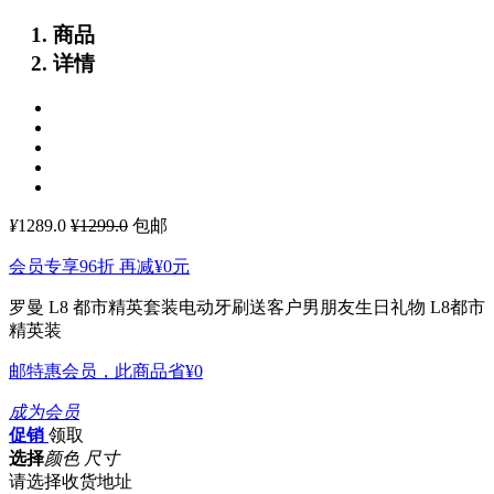
商品
详情
¥
1289.0
¥1299.0
包邮
会员专享96折 再减
¥0
元
罗曼 L8 都市精英套装电动牙刷送客户男朋友生日礼物 L8都市
精英装
邮特惠会员，此商品省
¥0
成为会员
促销
领取
选择
颜色 尺寸
请选择收货地址