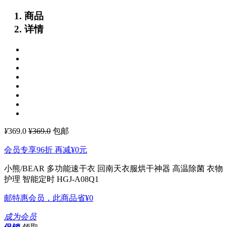
商品
详情
¥
369.0
¥369.0
包邮
会员专享96折 再减
¥0
元
小熊/BEAR 多功能速干衣 回南天衣服烘干神器 高温除菌 衣物
护理 智能定时 HGJ-A08Q1
邮特惠会员，此商品省
¥0
成为会员