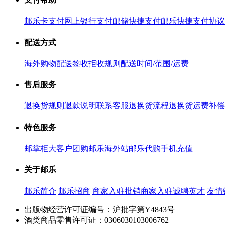
邮乐卡支付
网上银行支付
邮储快捷支付
邮乐快捷支付协议
配送方式
海外购物配送
签收拒收规则
配送时间/范围/运费
售后服务
退换货规则
退款说明
联系客服
退换货流程
退换货运费补偿
特色服务
邮掌柜
大客户团购
邮乐海外站
邮乐代购
手机充值
关于邮乐
邮乐简介
邮乐招商
商家入驻
批销商家入驻
诚聘英才
友情
出版物经营许可证编号：沪批字第Y4843号
酒类商品零售许可证：0306030103006762