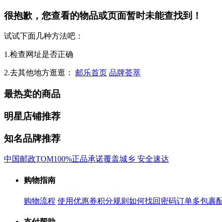
很抱歉，您查看的物品或页面暂时未能查找到！
试试下面几种方法吧：
1.检查网址是否正确
2.去其他地方逛逛：
邮乐首页
品牌荟萃
最热卖的商品
明星店铺推荐
知名品牌推荐
中国邮政
TOM
100%正品承诺
覆盖城乡 安全速达
购物指南
购物流程
使用优惠券
积分规则
如何找回密码
订单多包裹
支付帮助