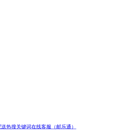
配送
热搜关键词
在线客服（邮乐通）